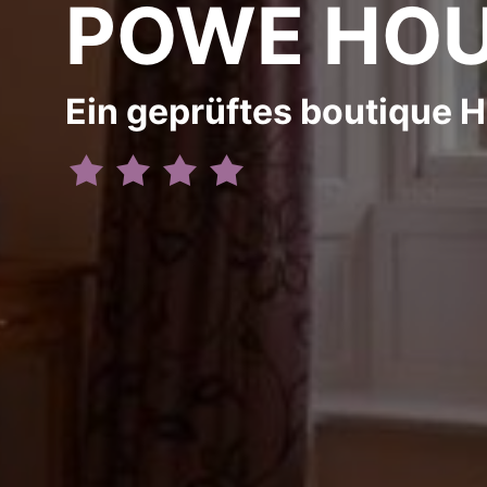
POWE HO
Ein geprüftes boutique Ho