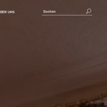
BER UNS