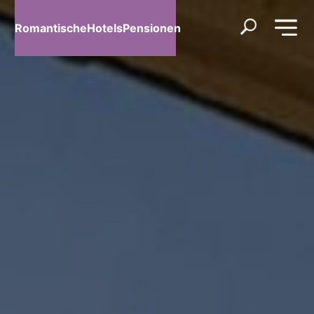
RomantischeHotelsPensionen