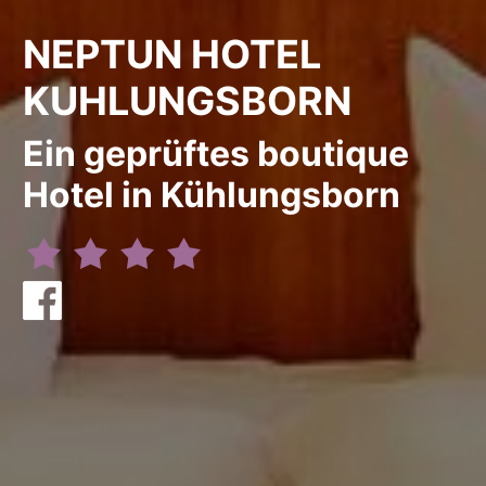
NEPTUN HOTEL
KUHLUNGSBORN
Ein geprüftes boutique
Hotel in Kühlungsborn