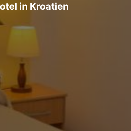
otel in Kroatien