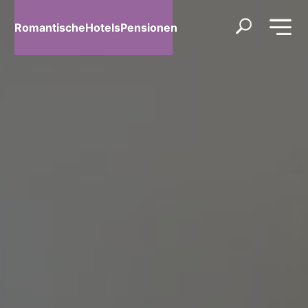
RomantischeHotelsPensionen