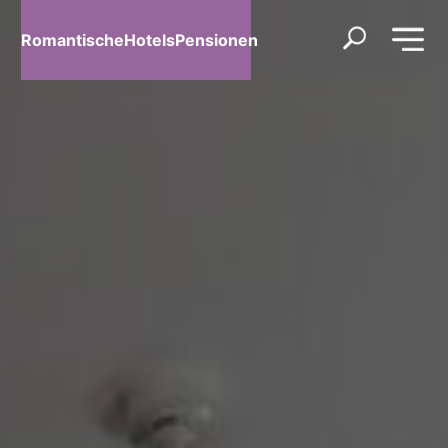
RomantischeHotelsPensionen