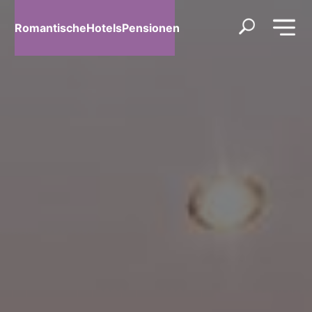
RomantischeHotelsPensionen