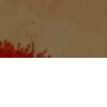
Über
Hotell Stadsparken
Hotel Duxiana befindet sich an einer der
Haupteinkaufsstraen von Helsingborg , Bruksgatan
drei Minuten zu Fu vom Hauptbahnhof entfernt.
Innerhalb von zehn Minuten erreichen Sie
verschiedene Sehenswrdigkeiten wie dem