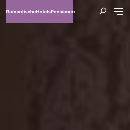
RomantischeHotelsPensionen