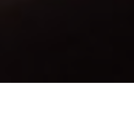
Über
Hotel Aan De Singel
Das Hotel Aan De Singel befindet sich im
historischen Dorf Delfzijl. In 10 Minuten laufen Sie
zum Strand, wo Sie sich entspannen knnen. Das