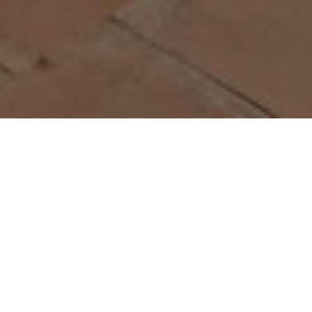
Über
La Mauresque
Das La Mauresque bietet kostenfreies WLAN, eine
Terrasse, einen Auenpool, einen Sitzbereich und
kostenfreie Privatparkpltze. Jedes Zimmer verfgt ber
einen TV und ein eigenes Bad mit einer Dusche.
Jeden Morgen servieren ein kontinentales Frhstck.
Sie knnen die Aktivitten wie Tischtennis oder
Radfahren genieen. Der nchstgelegene Flughafen ist
der 15 km vom Bed & Breakfast entfernte Flughafen