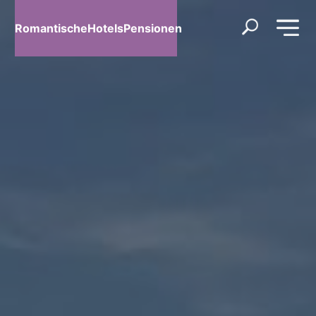
RomantischeHotelsPensionen