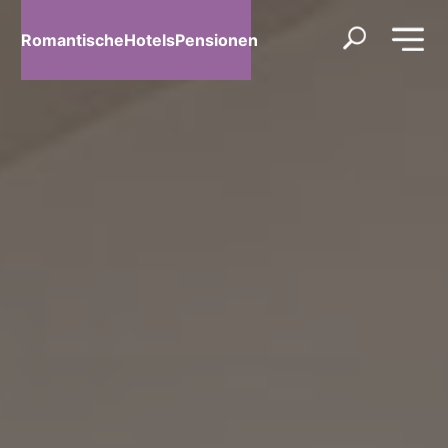
RomantischeHotelsPensionen