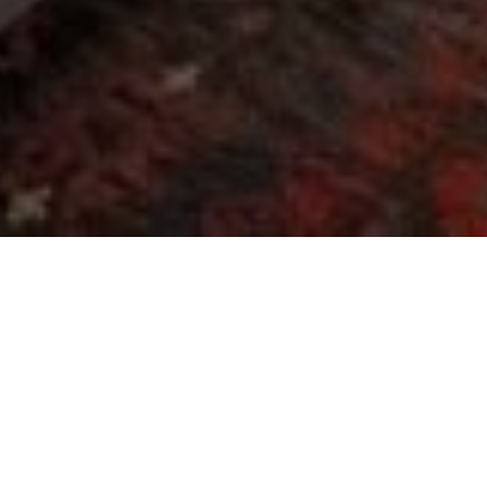
Über
La Maison du Prince
La Maison du Prince ist ein schner Aufenthalt im
Zentrum von Grimaud. In der Nachbarschaft finden
Sie das Schloss der Stadt. Weitere Attraktionen sind
die Kirche des Hl. Franziskus von Assisi, Le Pont des
F es und Chapelle des P nitents. Das Maison du
Prince hat Rume mit verschiedenen historischen