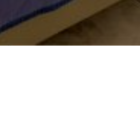
Über
Hotel Kamelo
Das Hotel Kamelo liegt nur wenige Meter vom Strand
entfernt. Bietet klimatisierte Zimmer, eine Bar, Meer,
Balkon in den Zimmern, kostenloses WLAN und ein
Restaurant. Die Zimmer im Hotel Kamelo sind sauber,
gemtlich und mit einem TV und einem eigenen Bad
ausgestattet. Jeden Morgen serviert das Hotel ein
kontinentales Frhstck mit mediterranen Gerichten.
Der nchstgelegene Flughafen ist 4 km entfernt.