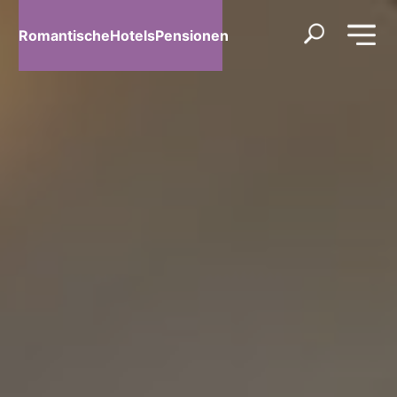
RomantischeHotelsPensionen