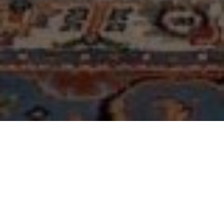
Über
Gästehaus Plank
Das Gstehaus Plank ist eine gemtliche Unterkunft
etwas auerhalb von Graz, in der schnen Natur
gelegen. Nach 600 Metern finden Sie die Basilika
Mariatrost. Zu weiteren Attraktionen in der
Umgebung gehren Schloss Eggenberg,