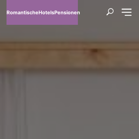
RomantischeHotelsPensionen