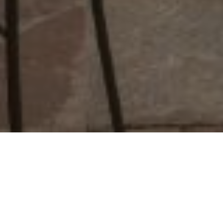
Über
Palacete 1620
Palacete 1620 sind Wohnungen in einem Gebude aus
dem siebzehnten Jahrhundert gelegen und sind 400
Meter von der Plaza Bib-Rambla. Die Kathedrale von
Granada ist nur 400 Meter entfernt und das Museum