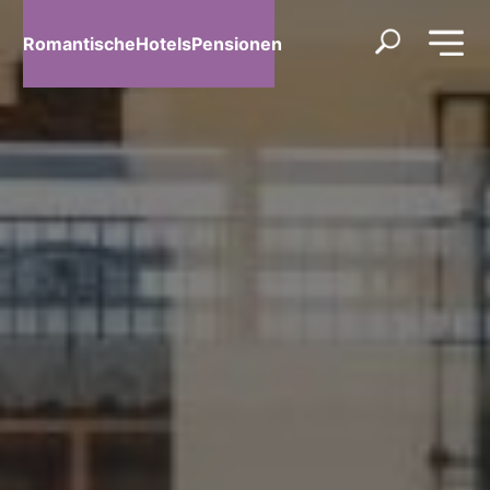
RomantischeHotelsPensionen