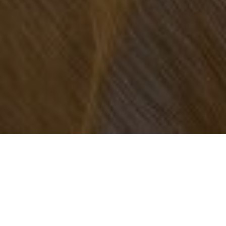
Über
Elvira Suites
Elvira Suites befindet sich am Fue des Viertel
Albaicin in Granada. Das Elvira Suites ist um einen
Innenhof und einen Garten. 5 Minuten zu Fu zu den
berhmten Einkaufsstraen von Granada. In zwei