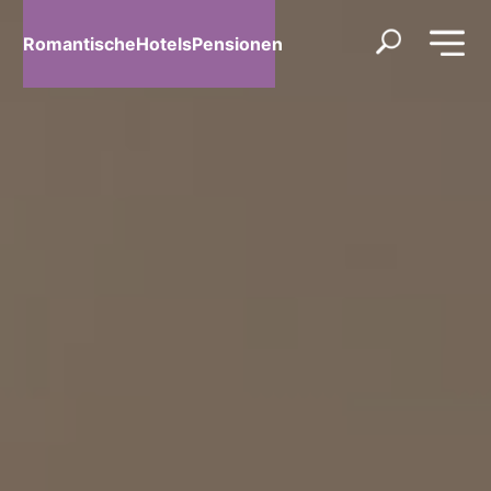
RomantischeHotelsPensionen