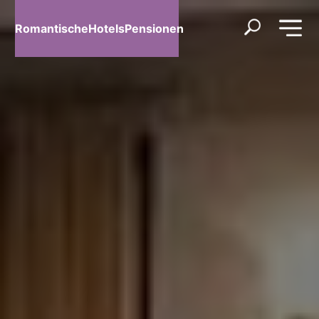
RomantischeHotelsPensionen