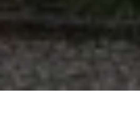
Über
Manor Park Guest
House
Manor Park Guest House ist ein ruhiges Gstehaus