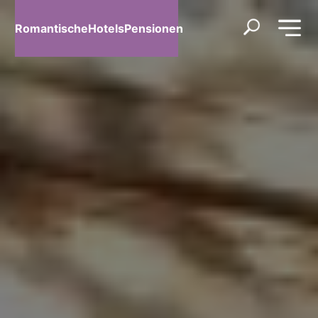
RomantischeHotelsPensionen