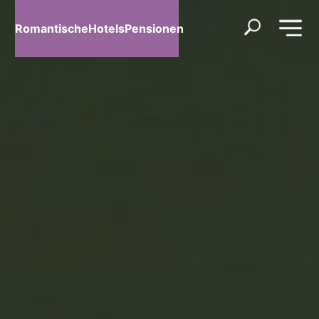
RomantischeHotelsPensionen