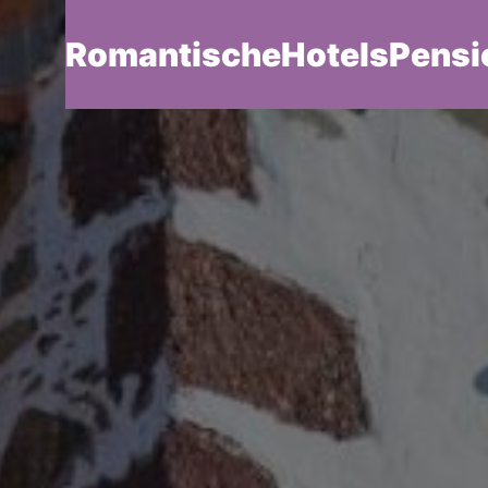
RomantischeHotelsPensi