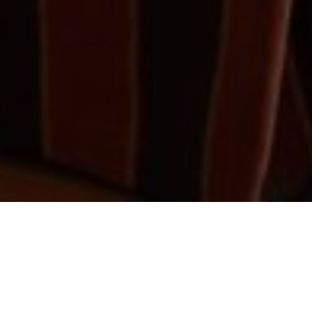
Über
Antica Torre Di Via
Tornabuoni
Bed & Breakfast Antica Torre Di Via Tornabuoni in