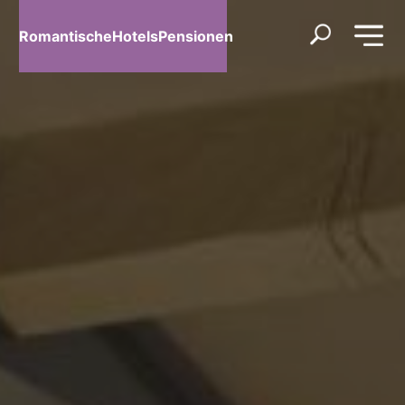
RomantischeHotelsPensionen