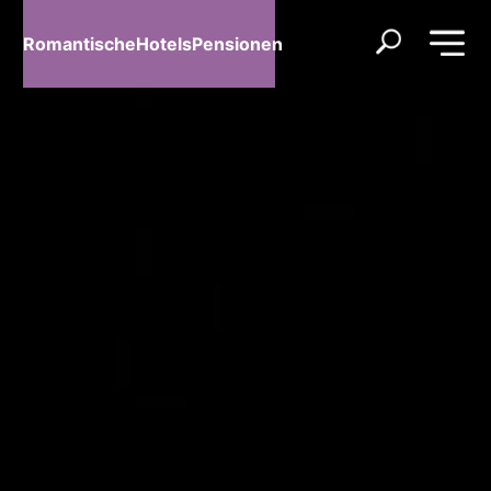
RomantischeHotelsPensionen