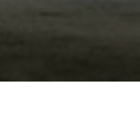
Über
Hotel Seita
Im Hotel Seita knnen Sie sich vollkommen
entspannen. Das Anwesen befindet sich in
"kslompolo und ein paar Minuten zu einem See, wo
Sie schwimmen, angeln und segeln knnen. In weniger