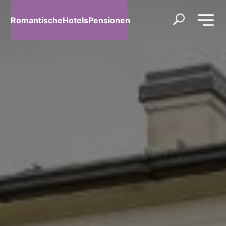
RomantischeHotelsPensionen