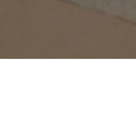
Über
Riding Farm
Kommen Sie und entspannen Sie sich buchen Sie bei
uns! Die friedliche Atmosphre von Riding Farm ist nur
7 Minuten von der A1(M) entfernt. Die Riding Farm
bietet ein ausgezeichnetes, auf dem Bauernhof
zubereitetes Frhstck, einen Flachbild-DVB-T-TV, einen
DVD-Player, eine DVD-Bibliothek und eine Reihe
weiterer Frhstcksoptionen. Gstelounge mit offenem