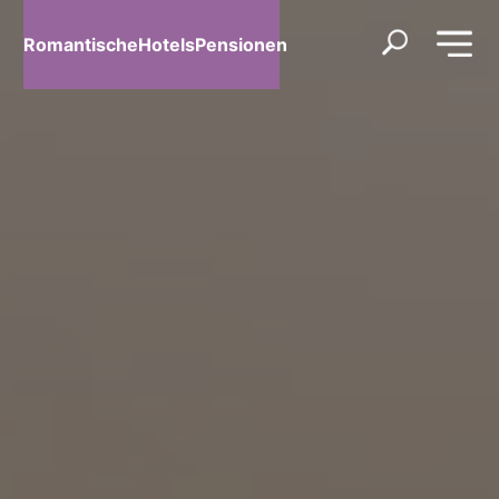
RomantischeHotelsPensionen