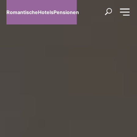
RomantischeHotelsPensionen