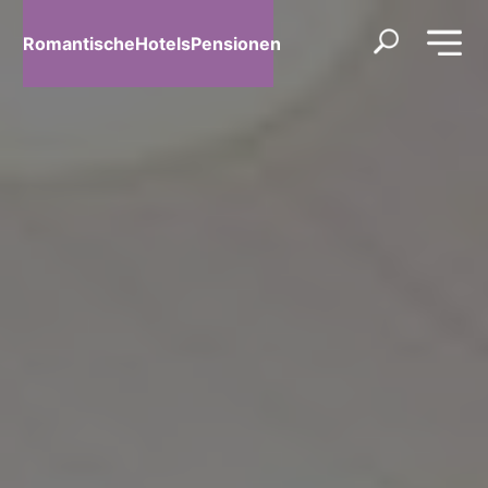
RomantischeHotelsPensionen