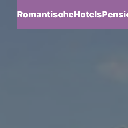
RomantischeHotelsPensi