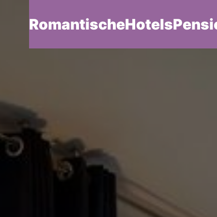
RomantischeHotelsPensi