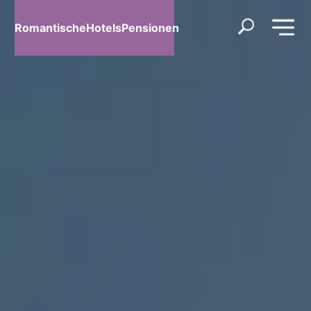
RomantischeHotelsPensionen