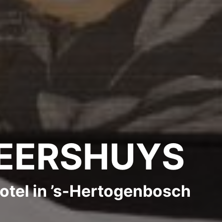
KEERSHUYS
otel in ’s-Hertogenbosch