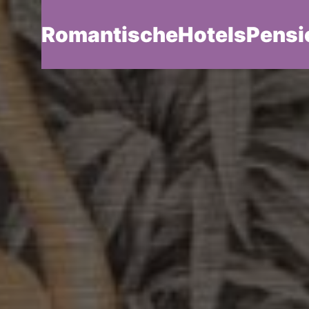
RomantischeHotelsPensi