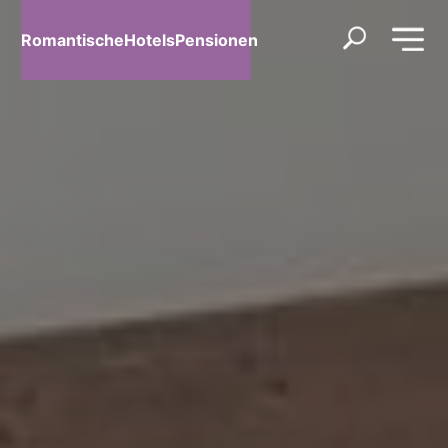
RomantischeHotelsPensionen