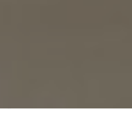
Über
Bossche Suites No2