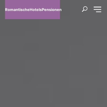
RomantischeHotelsPensionen