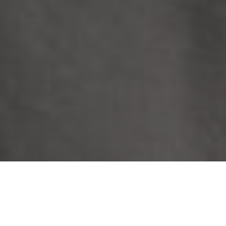
Über
B&B Achter de Kan
Das B & B Achter de Kan ist eine moderne Unterkunft