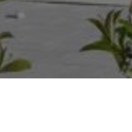
Über
Villa Hotel
Das elegante Villa Hotel liegt wunderschn im
Stadtpark von Debrecen. In der Nhe finden Sie den
Zoo und Vergngungspark Debrecen und das
Aquaticum Mediterranean Pleasure Baths. Die