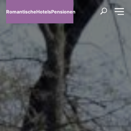
RomantischeHotelsPensionen