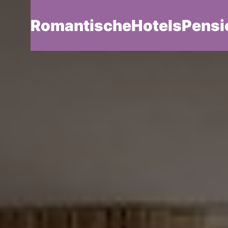
RomantischeHotelsPensi