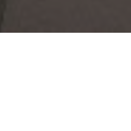
sich im
e farbenfrohe
und anderen
etwas anders
 Innenpool
glicherweise
 Sie sich