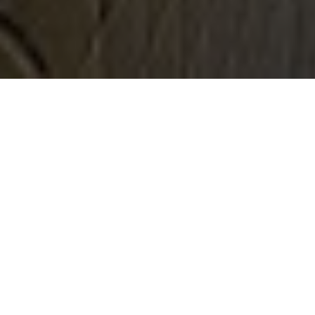
Über
Morosani Posthotel
Das einzigartige Morosani Posthotel befindet 
Zentrum von Davos. Das Hotel verfgt ber ein
Dekoration mit verschiedenen traditionellen 
kulturellen Einflssen. Jedes Zimmer fhlt sich 
an. Sie knnen sich in der Sauna, im beheizten
und im Dampfbad vollkommen entspannen. M
knnen Sie auch Massagen buchen, nach denen