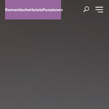
RomantischeHotelsPensionen