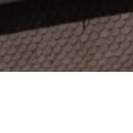
Über
Hotel Duncan
Das Hotel Duncan ist eine authentische Schweizer
Unterkunft in den Bergen. Das Zentrum von Davos ist
12 Kilometer entfernt. Bei 5 Kilometern finden Sie
den schnen Buelahoora Berg. Die Gegend ist daher
ideal fr Spaziergnge im Sommer und Skifahren im