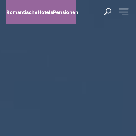
RomantischeHotelsPensionen