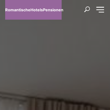
RomantischeHotelsPensionen