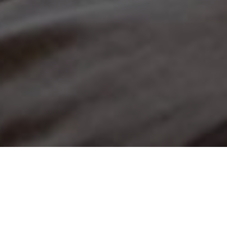
Über
Dom Zdrojowy
Holen Sie sich alles, was Sie sich von Ihrem
Aufenthalt bei uns wnschen. Das Dom Zdrojowy liegt
direkt am Strand in Danzig, einen 20-mintigen