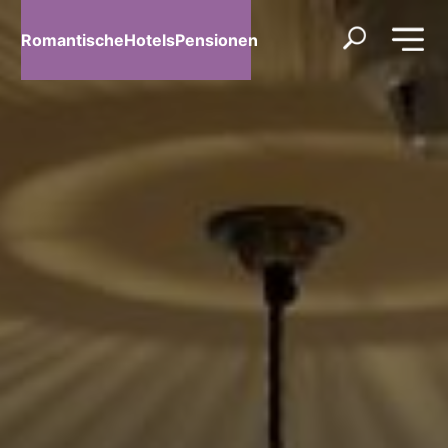
RomantischeHotelsPensionen