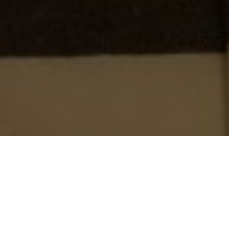
Über
The Red Lion Inn
Das Red Lion Inn befindet sich in der Natur von Long
Compton. Es ist in einem traditionellen Landhaus mit
Jgereinflssen. In der Umgebung kann man gut
wandern und Rad fahren. Auf 7 Kilometern finden Sie