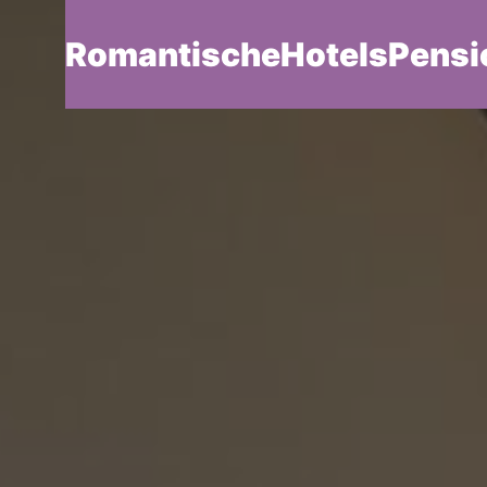
RomantischeHotelsPensi