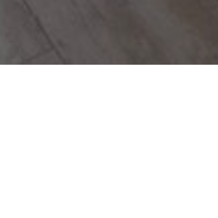
Über
ApartaSuites Alber
Deluxe
ApartaSuites Alberca Deluxe befindet sich in 
renovierten, traditionellen Haus in der Altstad
Cordoba untergebracht . Rund um den roman
Wohnungen und der Plaza de la Corredera, 2