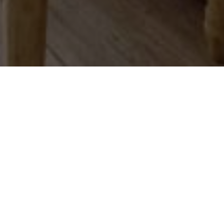
ca
einem
t von
tischen
00 Meter