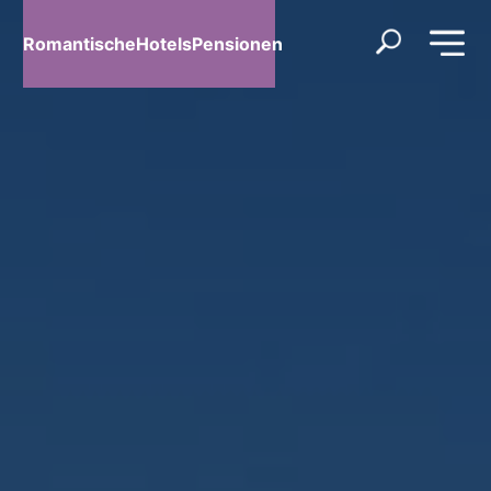
RomantischeHotelsPensionen