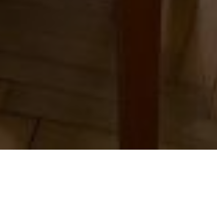
Über
Penzion Gardena
Penzion Gardena ist ein gemtlicher Aufenthalt
auerhalb des Zentrums von Cesky Krumlov. Es ist