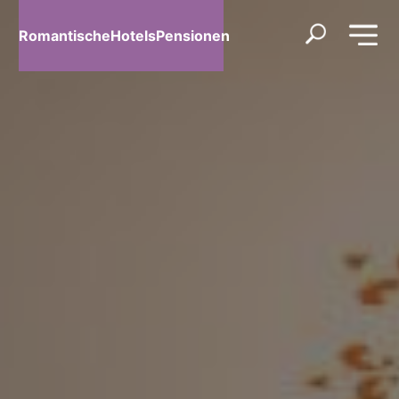
RomantischeHotelsPensionen