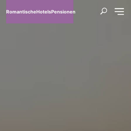
RomantischeHotelsPensionen