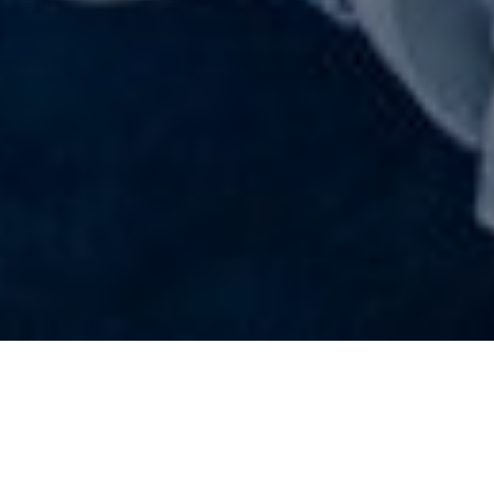
Über
Hotel Dvorak Cesky
Krumlov