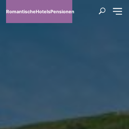
RomantischeHotelsPensionen