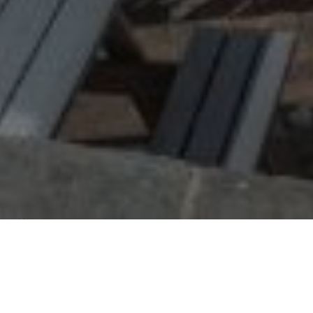
Über
The Gwaelod y
Garth Inn