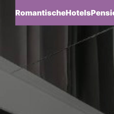
RomantischeHotelsPensi