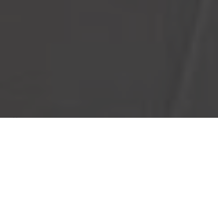
Über
Hotel Le Bellevue
Das Hotel Le Bellevue liegt an der Kste von Cap
d'Agde. Sie blicken auf das Meer, wo schne
Segelboote vorbei segeln. Es ist auch schn,
Spaziergnge oder Radtouren entlang der Kste zu
machen. Der nchstgelegene Flughafen ist der