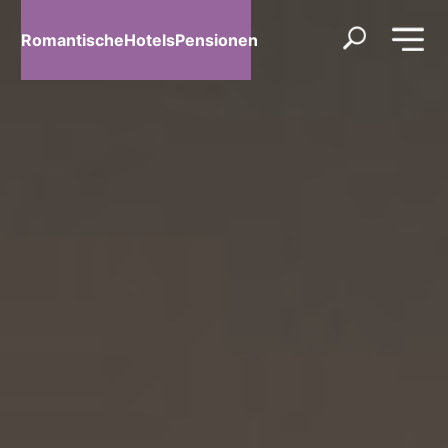
RomantischeHotelsPensionen