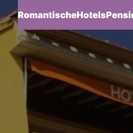
RomantischeHotelsPensi