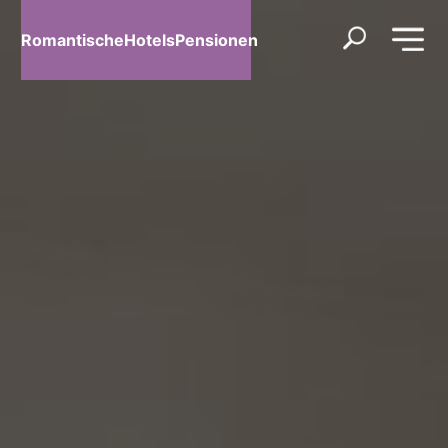
RomantischeHotelsPensionen