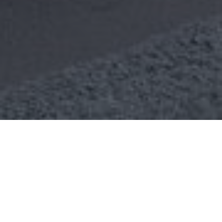
Über
Redhill House
Das Redhill House ist eine charmante Unterkunft in
der Landschaft auerhalb von Bristol. Sie haben viele
Attraktionen in der Umgebung wie das Avon Gorge
National Nature Reserve, die Cheddar Gorge, den
Chew Valley Lake und natrlich das Zentrum von