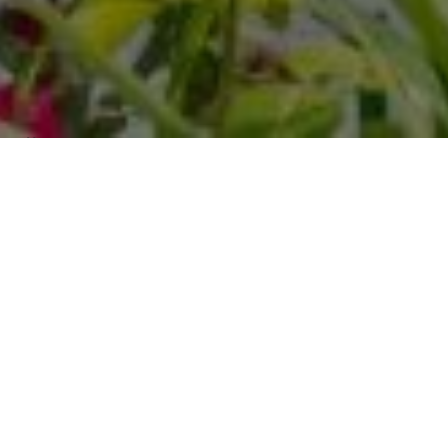
Über
Boutique Hotel
Friesinger
Nur einen Kilometer vom Bodensee entfernt liegt das
Boutique-Hotel Friesinger in Kressbronn am
Bodensee. Das Hotel verfgt ber einen Garten, eine
Terrasse und einen Spielplatz fr Kinder.Jedes der
Hotelzimmer ist mit einem TV, einer Sitzecke und
einem eigenen Badezimmer mit Haartrockner
ausgestattet. Sie sind alle zeitgem arrangiert. Einige