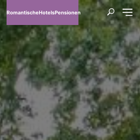
RomantischeHotelsPensionen