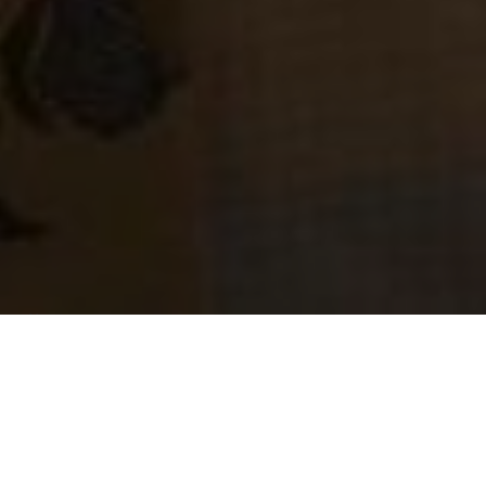
Über
Boutique Hotel
Elvezia
Das Boutique Hotel Elvezia ist ein elegantes Hotel