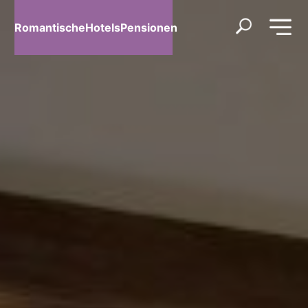
RomantischeHotelsPensionen