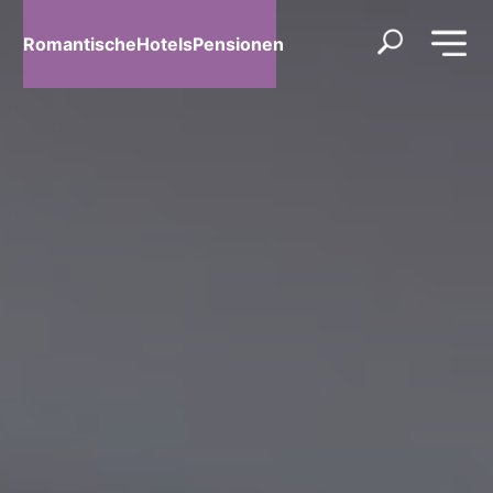
RomantischeHotelsPensionen