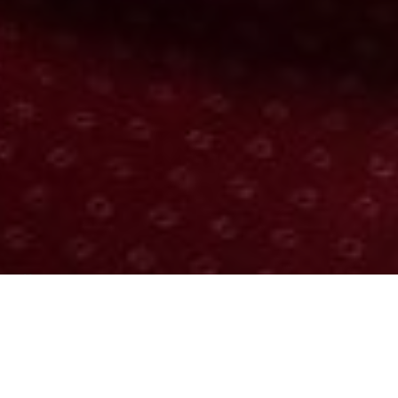
Über
Landhotel Halbfas-
Alterauge