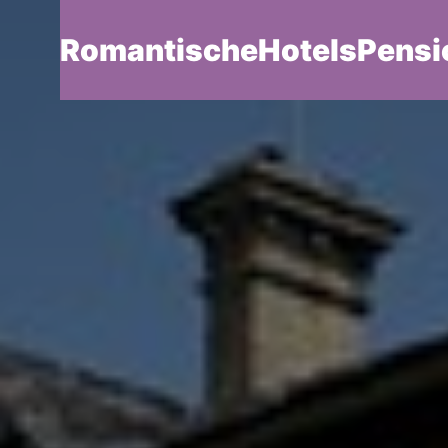
RomantischeHotelsPensi