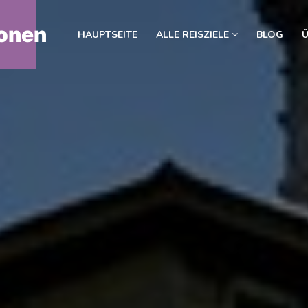
onen
HAUPTSEITE
ALLE REISZIELE
BLOG
Ü