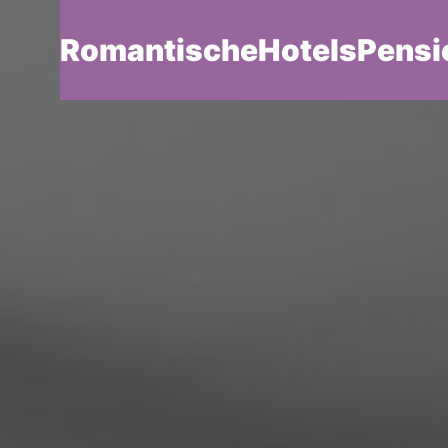
RomantischeHotelsPensi